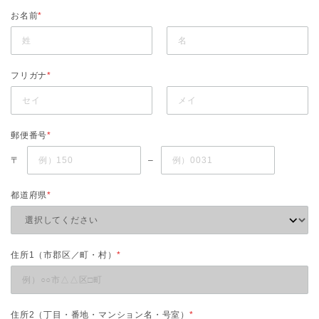
お名前
*
フリガナ
*
郵便番号
*
〒
–
都道府県
*
住所1（市郡区／町・村）
*
住所2（丁目・番地・マンション名・号室）
*